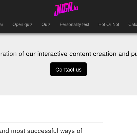
ar
Open quiz
Quiz
Personality test
Hot Or Not
Calc
ration of
our interactive content creation and p
Contact us
 and most successful ways of