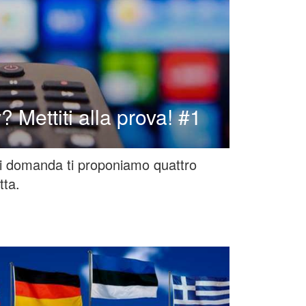
v? Mettiti alla prova! #1
ni domanda ti proponiamo quattro
tta.